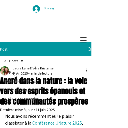
Se connecter
Post
All Posts
Laura Lane & Věra Kristensen
All Posts
8 juin 2025
4 min de lecture
Ancré dans la nature : la voie
Mental Health Boost
vers des esprits épanouis et
Positive Living Tips
des communautés prospères
Well-Being Strategies
Dernière mise à jour :
11 juin 2025
Nous avons récemment eu le plaisir 
d'assister à la 
Conférence UNature 2025
, 