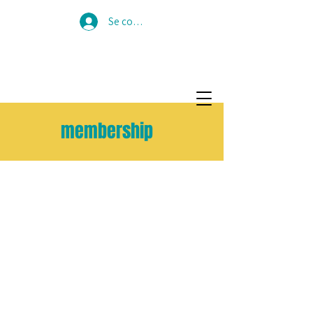
Se connecter
membership
L’association de Psychologie Positive
Luxembourg est un réseau de
personnes passionnées par le rôle
que joue la psychologie positive
dans tous les aspects de vos vies.
Vous êtes étudiant ou diplômé en
psychologie positive ? Voulez-vous
collaborer avec d'autres personnes
sur des projets qui auront un impact