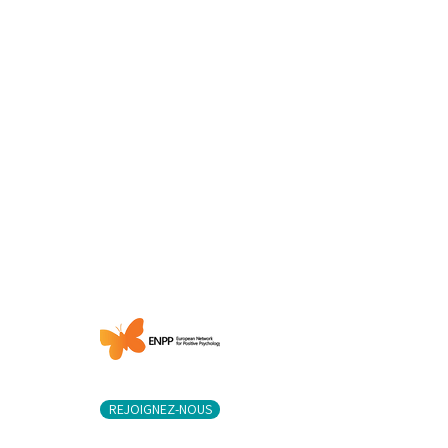
plus important ? Vous souhaitez
apprendre, partager ou appliquer la
science du bien-être au niveau
individuel ou organisationnel, dans
les domaines de l'éducation et de la
santé ? Notre association est ouverte
à toute personne intéressée par la
psychologie positive.
Tous les membres ont accès à un
éventail de bénéfices, d’information
et d’événements fournis par les
différents membres et communautés
concernés par la psychologie
positive.
REJOIGNEZ-NOUS