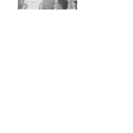
Les Membres
Affiliése
L’adhésion en tant que membre affilié
est ouverte aux personnes ayant un
intérêt et un lien avec la psychologie
positive soit dans leur vie
professionnelle ou personnelle.
€
75 par an
Rejoignez-Nous