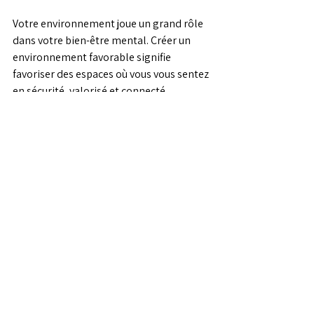
Votre environnement joue un grand rôle 
dans votre bien-être mental. Créer un 
environnement favorable signifie 
favoriser des espaces où vous vous sentez 
en sécurité, valorisé et connecté.
Voici comment vous pouvez contribuer à 
un environnement positif :
Encouragez les conversations 
ouvertes 
: Parler de la santé 
mentale sans stigmatisation ni 
jugement.
Promouvez l’équilibre travail-vie 
personnelle
 : Respecter les limites 
et encourager les pauses.
Offrez du soutien aux autres :
Écouter activement et faire preuve 