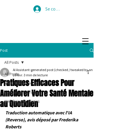
Se connecter
Post
All Posts
AI Assistant-generated post (checked / tweaked by an iPPL human!)
All Posts
16 févr.
3 min de lecture
Pratiques Efficaces Pour
Mental Health Boost
Améliorer Votre Santé Mentale
Positive Living Tips
au Quotidien
Well-Being Strategies
Traduction automatique avec l'IA 
(Reverso), avis déposé par Frederika 
Roberts