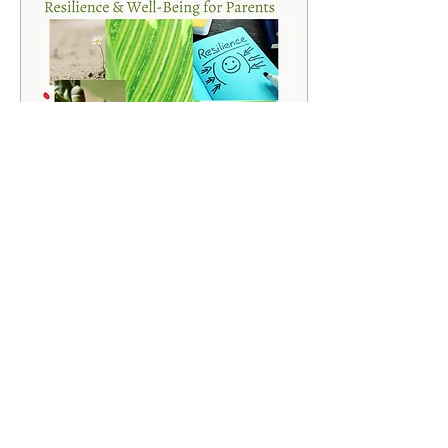
3 nov. 2021
∙
2
min
Résilience et bien-être
pour les parents
L'adversité ne fait pas de
discrimination et nous l'avons
tous ressentie pendant plus
d'un an et demi de pandémie.
Outre la situation...