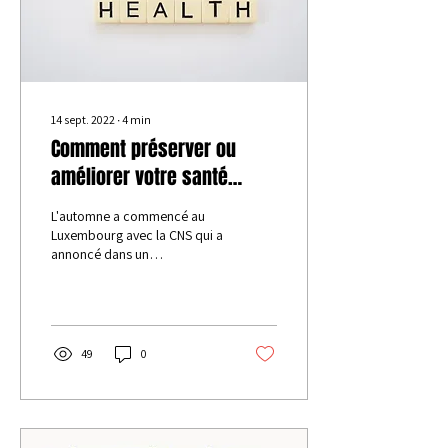
14 sept. 2022
∙
4
min
Comment préserver ou
améliorer votre santé
mentale ?
L'automne a commencé au
Luxembourg avec la CNS qui a
annoncé dans un
communiqué de presse que
les négociations avec la
fédération des...
49
0