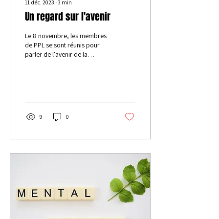
11 déc. 2023
∙
3
min
Un regard sur l'avenir
Le 8 novembre, les membres
de PPL se sont réunis pour
parler de l'avenir de la
psychologie positive (en
général) et plus
particulièrement...
9
0