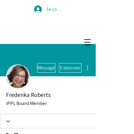
Se connecter
Plus d'actions
Message
S'abonner
Frederika Roberts
iPPL Board Member