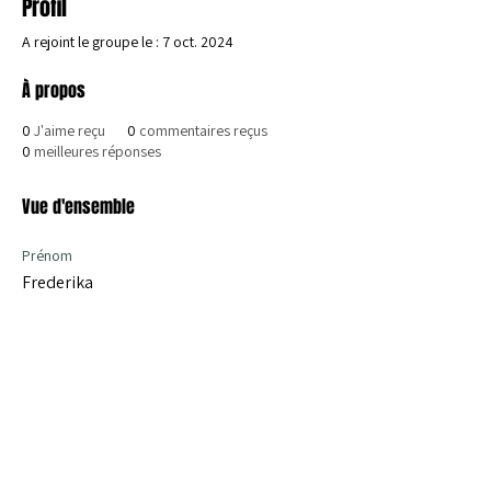
Profil
A rejoint le groupe le : 7 oct. 2024
À propos
0
J'aime reçu
0
commentaires reçus
0
meilleures réponses
Vue d'ensemble
Prénom
Frederika
Nous rejoindre
aujourd’hui
iPPL Statutes
Les statuts de l'iPPL