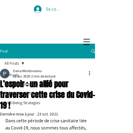
Se connecter
Post
All Posts
Dana Moldoveanu
All Posts
21 avr. 2020
2 min de lecture
L’espoir : un allié pour
Mental Health Boost
traverser cette crise du Covid-
Positive Living Tips
19 !
Well-Being Strategies
Dernière mise à jour :
23 oct. 2021
Dans cette période de crise sanitaire liée 
au Covid-19, nous sommes tous affectés, 